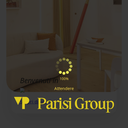
Benvenuti in
100%
e
A
e
t
t
n
r
e
d
Scopri di più