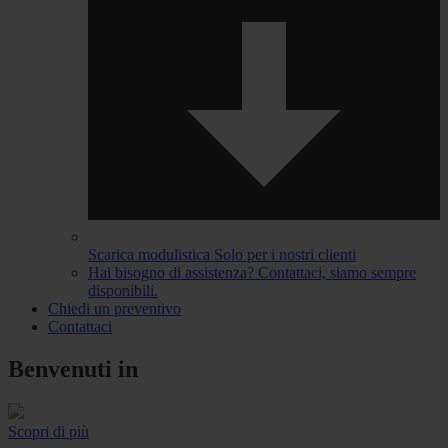
Scarica modulistica
Solo per i nostri clienti
Hai bisogno di assistenza?
Contattaci, siamo sempre
disponibili.
Chiedi un preventivo
Contattaci
Benvenuti in
Scopri di più