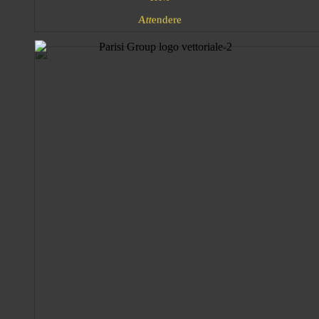
A
e
t
d
t
r
e
n
e