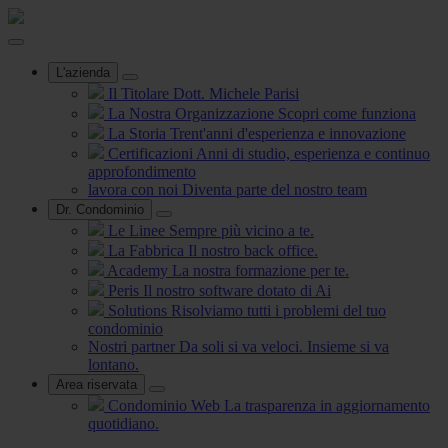
L'azienda
Il Titolare
Dott. Michele Parisi
La Nostra Organizzazione
Scopri come funziona
La Storia
Trent'anni d'esperienza e innovazione
Certificazioni
Anni di studio, esperienza e continuo
approfondimento
lavora con noi
Diventa parte del nostro team
Dr. Condominio
Le Linee
Sempre più vicino a te.
La Fabbrica
Il nostro back office.
Academy
La nostra formazione per te.
Peris
Il nostro software dotato di Ai
Solutions
Risolviamo tutti i problemi del tuo
condominio
Nostri partner
Da soli si va veloci. Insieme si va
lontano.
Area riservata
Condominio Web
La trasparenza in aggiornamento
quotidiano.