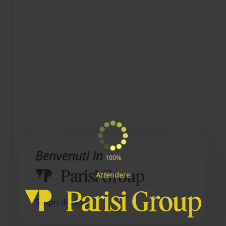
Benvenuti in
100%
A
t
e
t
d
r
e
n
e
Scopri di più