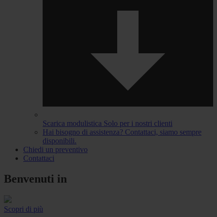
Scarica modulistica
Solo per i nostri clienti
Hai bisogno di assistenza?
Contattaci, siamo sempre
disponibili.
Chiedi un preventivo
Contattaci
Benvenuti in
Scopri di più