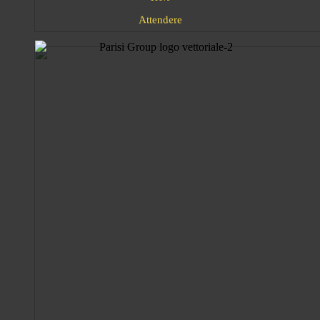
d
e
n
r
e
t
t
e
A