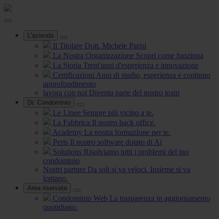
L'azienda
Il Titolare
Dott. Michele Parisi
La Nostra Organizzazione
Scopri come funziona
La Storia
Trent'anni d'esperienza e innovazione
Certificazioni
Anni di studio, esperienza e continuo
approfondimento
lavora con noi
Diventa parte del nostro team
Dr. Condominio
Le Linee
Sempre più vicino a te.
La Fabbrica
Il nostro back office.
Academy
La nostra formazione per te.
Peris
Il nostro software dotato di Ai
Solutions
Risolviamo tutti i problemi del tuo
condominio
Nostri partner
Da soli si va veloci. Insieme si va
lontano.
Area riservata
Condominio Web
La trasparenza in aggiornamento
quotidiano.