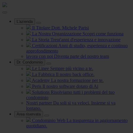
L'azienda
Il Titolare
Dott. Michele Parisi
La Nostra Organizzazione
Scopri come funziona
La Storia
Trent'anni d'esperienza e innovazione
Certificazioni
Anni di studio, esperienza e continuo
approfondimento
lavora con noi
Diventa parte del nostro team
Dr. Condominio
Le Linee
Sempre più vicino a te.
La Fabbrica
Il nostro back office.
Academy
La nostra formazione per te.
Peris
Il nostro software dotato di Ai
Solutions
Risolviamo tutti i problemi del tuo
condominio
Nostri partner
Da soli si va veloci. Insieme si va
lontano.
Area riservata
Condominio Web
La trasparenza in aggiornamento
quotidiano.