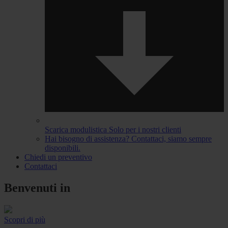
Scarica modulistica
Solo per i nostri clienti
Hai bisogno di assistenza?
Contattaci, siamo sempre
disponibili.
Chiedi un preventivo
Contattaci
Benvenuti in
Scopri di più