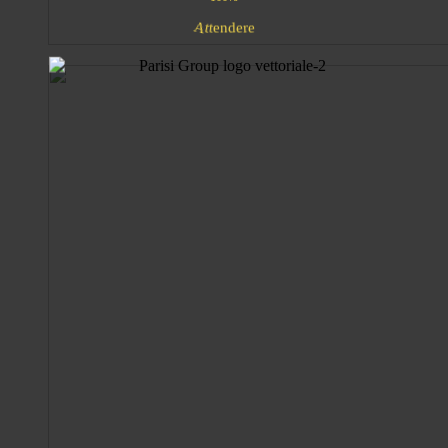
e
e
n
e
t
r
t
d
A