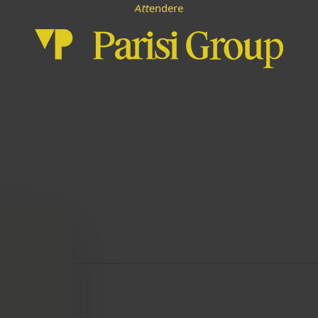
A
e
d
n
e
r
e
t
t