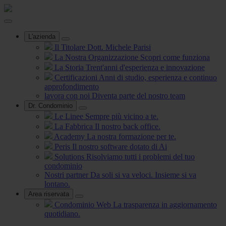
L'azienda
Il Titolare
Dott. Michele Parisi
La Nostra Organizzazione
Scopri come funziona
La Storia
Trent'anni d'esperienza e innovazione
Certificazioni
Anni di studio, esperienza e continuo
approfondimento
lavora con noi
Diventa parte del nostro team
Dr. Condominio
Le Linee
Sempre più vicino a te.
La Fabbrica
Il nostro back office.
Academy
La nostra formazione per te.
Peris
Il nostro software dotato di Ai
Solutions
Risolviamo tutti i problemi del tuo
condominio
Nostri partner
Da soli si va veloci. Insieme si va
lontano.
Area riservata
Condominio Web
La trasparenza in aggiornamento
quotidiano.