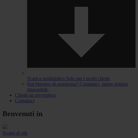
Scarica modulistica
Solo per i nostri clienti
Hai bisogno di assistenza?
Contattaci, siamo sempre
disponibili.
Chiedi un preventivo
Contattaci
Benvenuti in
Scopri di più