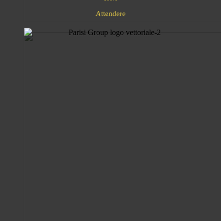
d
n
e
A
t
r
t
e
e