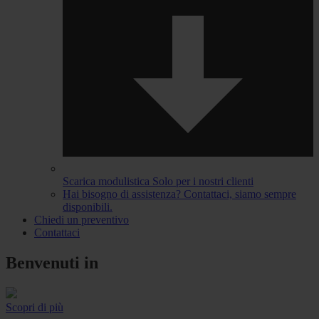
Scarica modulistica
Solo per i nostri clienti
Hai bisogno di assistenza?
Contattaci, siamo sempre
disponibili.
Chiedi un preventivo
Contattaci
Benvenuti in
Scopri di più