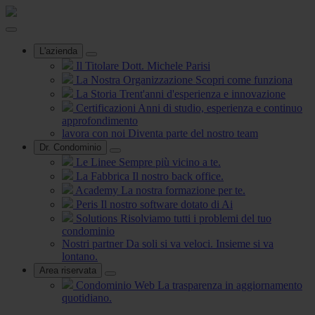
L'azienda
Il Titolare
Dott. Michele Parisi
La Nostra Organizzazione
Scopri come funziona
La Storia
Trent'anni d'esperienza e innovazione
Certificazioni
Anni di studio, esperienza e continuo
approfondimento
lavora con noi
Diventa parte del nostro team
Dr. Condominio
Le Linee
Sempre più vicino a te.
La Fabbrica
Il nostro back office.
Academy
La nostra formazione per te.
Peris
Il nostro software dotato di Ai
Solutions
Risolviamo tutti i problemi del tuo
condominio
Nostri partner
Da soli si va veloci. Insieme si va
lontano.
Area riservata
Condominio Web
La trasparenza in aggiornamento
quotidiano.