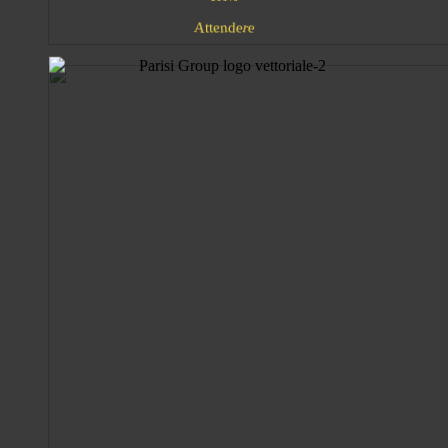
d
e
n
A
r
t
t
e
e