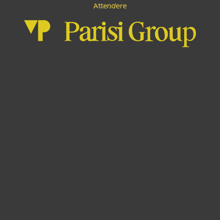
e
n
A
t
d
e
t
r
e