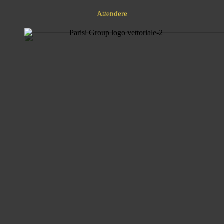
A
e
t
t
e
r
e
d
n