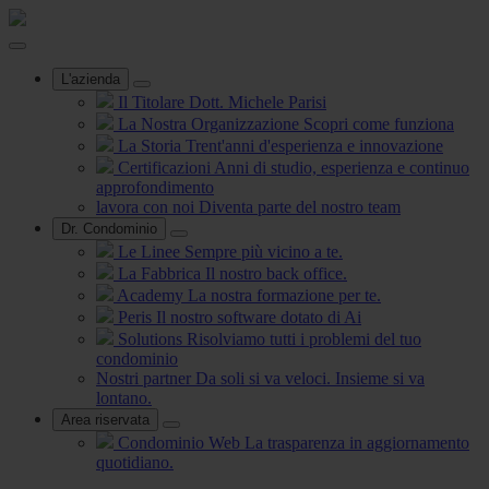
L'azienda
Il Titolare
Dott. Michele Parisi
La Nostra Organizzazione
Scopri come funziona
La Storia
Trent'anni d'esperienza e innovazione
Certificazioni
Anni di studio, esperienza e continuo
approfondimento
lavora con noi
Diventa parte del nostro team
Dr. Condominio
Le Linee
Sempre più vicino a te.
La Fabbrica
Il nostro back office.
Academy
La nostra formazione per te.
Peris
Il nostro software dotato di Ai
Solutions
Risolviamo tutti i problemi del tuo
condominio
Nostri partner
Da soli si va veloci. Insieme si va
lontano.
Area riservata
Condominio Web
La trasparenza in aggiornamento
quotidiano.