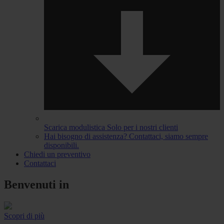
Scarica modulistica
Solo per i nostri clienti
Hai bisogno di assistenza?
Contattaci, siamo sempre
disponibili.
Chiedi un preventivo
Contattaci
Benvenuti in
Scopri di più