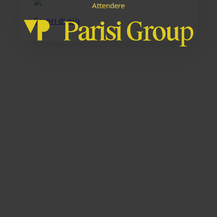
e
n
e
r
e
A
t
t
d
Scopri di più