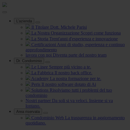
L'azienda
Il Titolare
Dott. Michele Parisi
La Nostra Organizzazione
Scopri come funziona
La Storia
Trent'anni d'esperienza e innovazione
Certificazioni
Anni di studio, esperienza e continuo
approfondimento
lavora con noi
Diventa parte del nostro team
Dr. Condominio
Le Linee
Sempre più vicino a te.
La Fabbrica
Il nostro back office.
Academy
La nostra formazione per te.
Peris
Il nostro software dotato di Ai
Solutions
Risolviamo tutti i problemi del tuo
condominio
Nostri partner
Da soli si va veloci. Insieme si va
lontano.
Area riservata
Condominio Web
La trasparenza in aggiornamento
quotidiano.