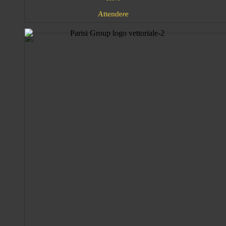
e
d
e
r
e
t
A
t
n