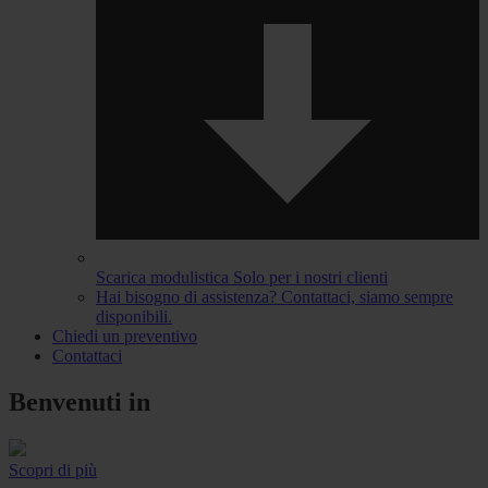
Scarica modulistica
Solo per i nostri clienti
Hai bisogno di assistenza?
Contattaci, siamo sempre
disponibili.
Chiedi un preventivo
Contattaci
Benvenuti in
Scopri di più