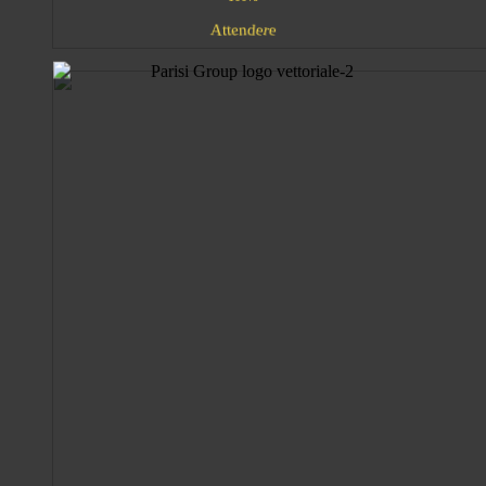
d
e
n
A
r
t
t
e
e