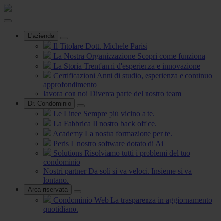
L'azienda
Il Titolare
Dott. Michele Parisi
La Nostra Organizzazione
Scopri come funziona
La Storia
Trent'anni d'esperienza e innovazione
Certificazioni
Anni di studio, esperienza e continuo
approfondimento
lavora con noi
Diventa parte del nostro team
Dr. Condominio
Le Linee
Sempre più vicino a te.
La Fabbrica
Il nostro back office.
Academy
La nostra formazione per te.
Peris
Il nostro software dotato di Ai
Solutions
Risolviamo tutti i problemi del tuo
condominio
Nostri partner
Da soli si va veloci. Insieme si va
lontano.
Area riservata
Condominio Web
La trasparenza in aggiornamento
quotidiano.