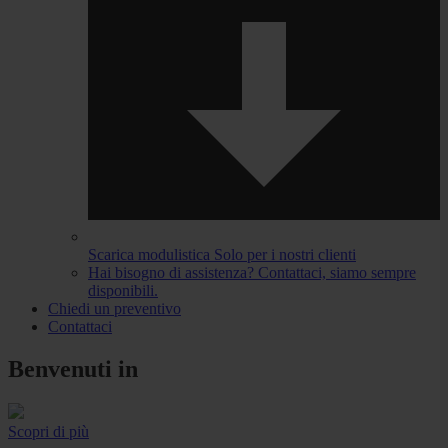
Scarica modulistica
Solo per i nostri clienti
Hai bisogno di assistenza?
Contattaci, siamo sempre
disponibili.
Chiedi un preventivo
Contattaci
Benvenuti in
Scopri di più