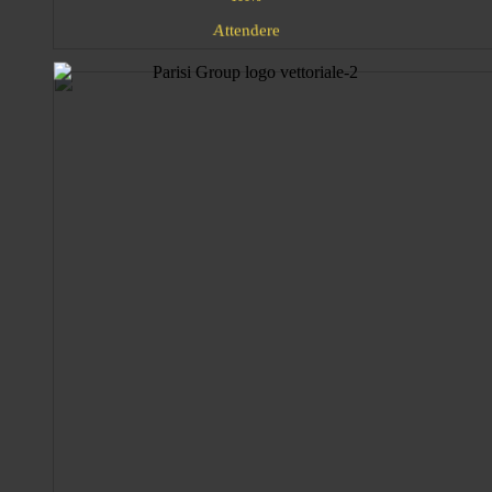
n
e
r
e
A
t
d
t
e