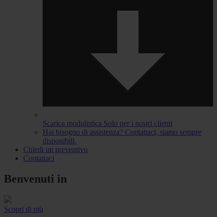
Scarica modulistica
Solo per i nostri clienti
Hai bisogno di assistenza?
Contattaci, siamo sempre
disponibili.
Chiedi un preventivo
Contattaci
Benvenuti in
Scopri di più