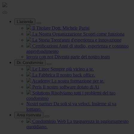
L'azienda
Il Titolare
Dott. Michele Parisi
La Nostra Organizzazione
Scopri come funziona
La Storia
Trent'anni d'esperienza e innovazione
Certificazioni
Anni di studio, esperienza e continuo
approfondimento
lavora con noi
Diventa parte del nostro team
Dr. Condominio
Le Linee
Sempre più vicino a te.
La Fabbrica
Il nostro back office.
Academy
La nostra formazione per te.
Peris
Il nostro software dotato di Ai
Solutions
Risolviamo tutti i problemi del tuo
condominio
Nostri partner
Da soli si va veloci. Insieme si va
lontano.
Area riservata
Condominio Web
La trasparenza in aggiornamento
quotidiano.