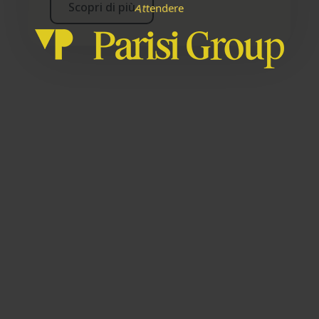
Scopri di più
A
e
d
t
n
e
t
r
e