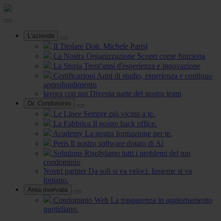
L'azienda
Il Titolare
Dott. Michele Parisi
La Nostra Organizzazione
Scopri come funziona
La Storia
Trent'anni d'esperienza e innovazione
Certificazioni
Anni di studio, esperienza e continuo
approfondimento
lavora con noi
Diventa parte del nostro team
Dr. Condominio
Le Linee
Sempre più vicino a te.
La Fabbrica
Il nostro back office.
Academy
La nostra formazione per te.
Peris
Il nostro software dotato di Ai
Solutions
Risolviamo tutti i problemi del tuo
condominio
Nostri partner
Da soli si va veloci. Insieme si va
lontano.
Area riservata
Condominio Web
La trasparenza in aggiornamento
quotidiano.