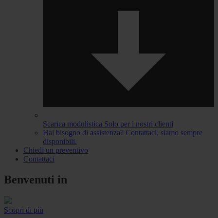
Scarica modulistica
Solo per i nostri clienti
Hai bisogno di assistenza?
Contattaci, siamo sempre
disponibili.
Chiedi un preventivo
Contattaci
Benvenuti in
Scopri di più