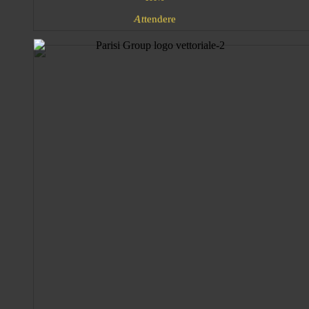
A
d
e
n
e
r
e
t
t