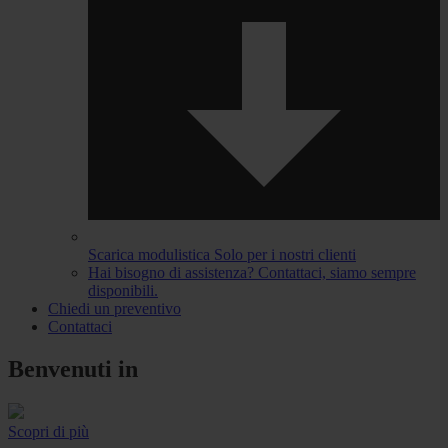
Scarica modulistica
Solo per i nostri clienti
Hai bisogno di assistenza?
Contattaci, siamo sempre
disponibili.
Chiedi un preventivo
Contattaci
Benvenuti in
Scopri di più