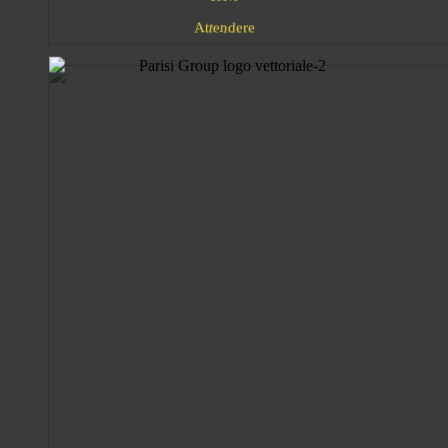
A
e
t
t
e
r
e
d
n