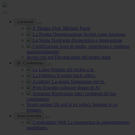
L'azienda
Il Titolare
Dott. Michele Parisi
La Nostra Organizzazione
Scopri come funziona
La Storia
Trent'anni d'esperienza e innovazione
Certificazioni
Anni di studio, esperienza e continuo
approfondimento
lavora con noi
Diventa parte del nostro team
Dr. Condominio
Le Linee
Sempre più vicino a te.
La Fabbrica
Il nostro back office.
Academy
La nostra formazione per te.
Peris
Il nostro software dotato di Ai
Solutions
Risolviamo tutti i problemi del tuo
condominio
Nostri partner
Da soli si va veloci. Insieme si va
lontano.
Area riservata
Condominio Web
La trasparenza in aggiornamento
quotidiano.