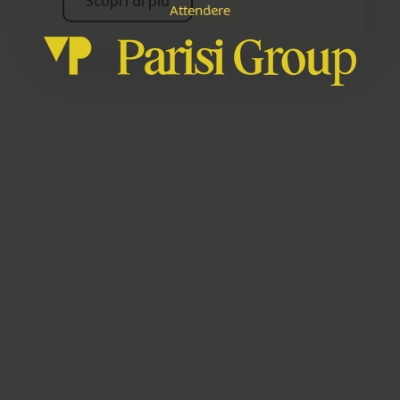
Scopri di più
e
n
r
e
d
e
A
t
t