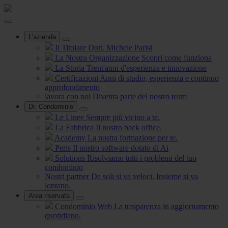
L'azienda
Il Titolare
Dott. Michele Parisi
La Nostra Organizzazione
Scopri come funziona
La Storia
Trent'anni d'esperienza e innovazione
Certificazioni
Anni di studio, esperienza e continuo
approfondimento
lavora con noi
Diventa parte del nostro team
Dr. Condominio
Le Linee
Sempre più vicino a te.
La Fabbrica
Il nostro back office.
Academy
La nostra formazione per te.
Peris
Il nostro software dotato di Ai
Solutions
Risolviamo tutti i problemi del tuo
condominio
Nostri partner
Da soli si va veloci. Insieme si va
lontano.
Area riservata
Condominio Web
La trasparenza in aggiornamento
quotidiano.