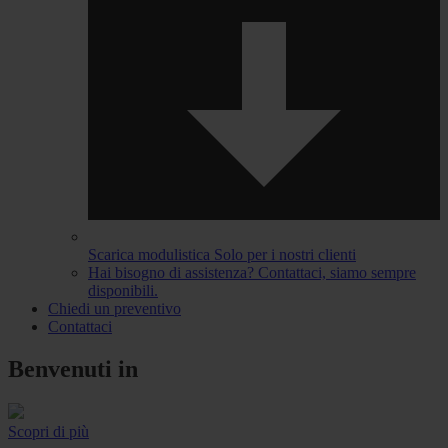
Scarica modulistica
Solo per i nostri clienti
Hai bisogno di assistenza?
Contattaci, siamo sempre
disponibili.
Chiedi un preventivo
Contattaci
Benvenuti in
Scopri di più