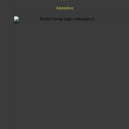
n
d
A
e
e
t
r
e
t