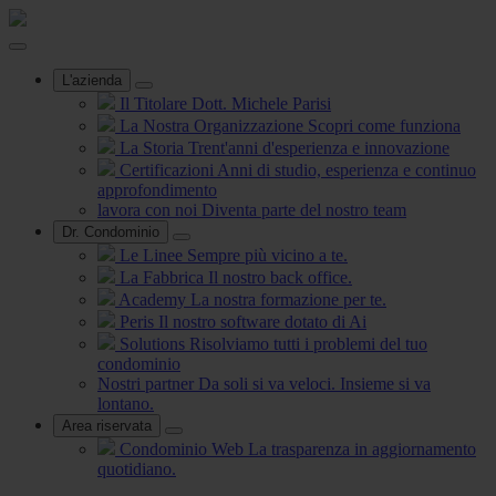
L'azienda
Il Titolare
Dott. Michele Parisi
La Nostra Organizzazione
Scopri come funziona
La Storia
Trent'anni d'esperienza e innovazione
Certificazioni
Anni di studio, esperienza e continuo
approfondimento
lavora con noi
Diventa parte del nostro team
Dr. Condominio
Le Linee
Sempre più vicino a te.
La Fabbrica
Il nostro back office.
Academy
La nostra formazione per te.
Peris
Il nostro software dotato di Ai
Solutions
Risolviamo tutti i problemi del tuo
condominio
Nostri partner
Da soli si va veloci. Insieme si va
lontano.
Area riservata
Condominio Web
La trasparenza in aggiornamento
quotidiano.