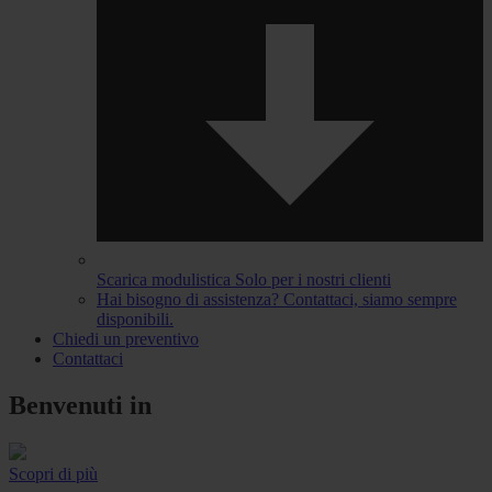
Scarica modulistica
Solo per i nostri clienti
Hai bisogno di assistenza?
Contattaci, siamo sempre
disponibili.
Chiedi un preventivo
Contattaci
Benvenuti in
Scopri di più