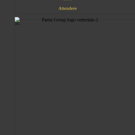
d
e
n
r
t
t
e
A
e