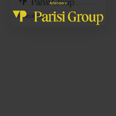
e
n
d
r
e
t
A
e
t
Scopri di più