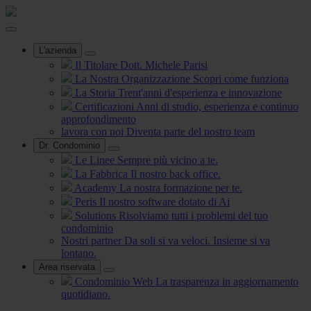
L'azienda
Il Titolare
Dott. Michele Parisi
La Nostra Organizzazione
Scopri come funziona
La Storia
Trent'anni d'esperienza e innovazione
Certificazioni
Anni di studio, esperienza e continuo
approfondimento
lavora con noi
Diventa parte del nostro team
Dr. Condominio
Le Linee
Sempre più vicino a te.
La Fabbrica
Il nostro back office.
Academy
La nostra formazione per te.
Peris
Il nostro software dotato di Ai
Solutions
Risolviamo tutti i problemi del tuo
condominio
Nostri partner
Da soli si va veloci. Insieme si va
lontano.
Area riservata
Condominio Web
La trasparenza in aggiornamento
quotidiano.