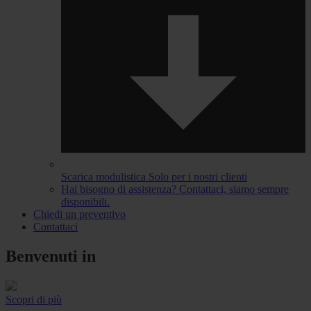
Scarica modulistica
Solo per i nostri clienti
Hai bisogno di assistenza?
Contattaci, siamo sempre
disponibili.
Chiedi un preventivo
Contattaci
Benvenuti in
Scopri di più