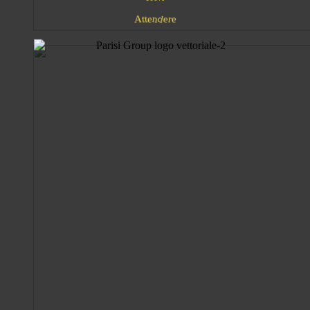
A
n
e
d
e
t
e
t
r