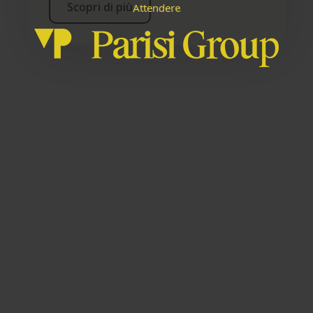
Scopri di più
A
r
e
n
e
e
t
d
t