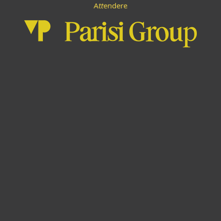
e
n
A
d
t
e
t
r
e