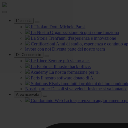
L'azienda
Il Titolare
Dott. Michele Parisi
La Nostra Organizzazione
Scopri come funziona
La Storia
Trent'anni d'esperienza e innovazione
Certificazioni
Anni di studio, esperienza e continuo 
lavora con noi
Diventa parte del nostro team
Dr. Condominio
Le Linee
Sempre più vicino a te.
La Fabbrica
Il nostro back office.
Academy
La nostra formazione per te.
Peris
Il nostro software dotato di Ai
Solutions
Risolviamo tutti i problemi del tuo condomi
Nostri partner
Da soli si va veloci. Insieme si va lontano.
Area riservata
Condominio Web
La trasparenza in aggiornamento qu