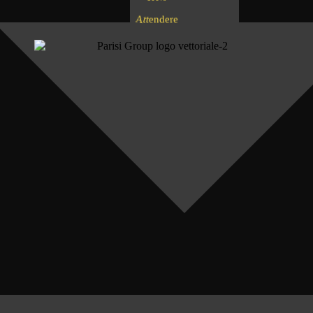
A
d
n
e
e
e
t
r
t