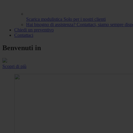
Scarica modulistica
Solo per i nostri clienti
Hai bisogno di assistenza?
Contattaci, siamo sempre dispo
Chiedi un preventivo
Contattaci
Benvenuti in
Scopri di più