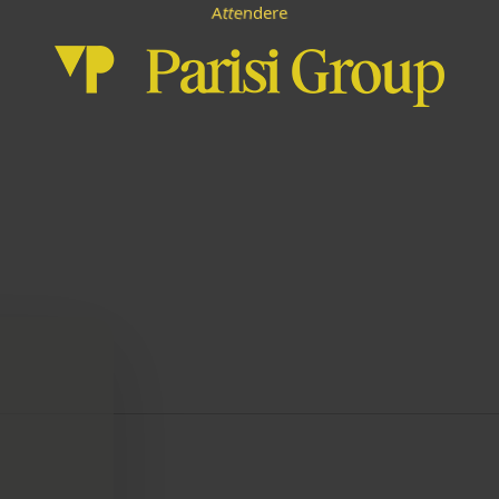
A
e
t
d
n
t
r
e
e