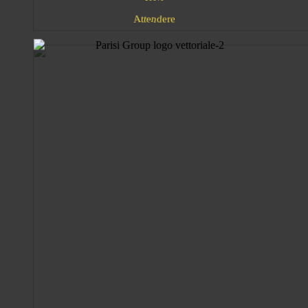
A
e
e
t
t
n
r
e
d