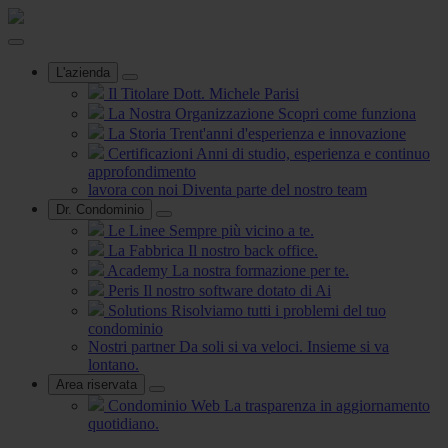
L'azienda
Il Titolare
Dott. Michele Parisi
La Nostra Organizzazione
Scopri come funziona
La Storia
Trent'anni d'esperienza e innovazione
Certificazioni
Anni di studio, esperienza e continuo
approfondimento
lavora con noi
Diventa parte del nostro team
Dr. Condominio
Le Linee
Sempre più vicino a te.
La Fabbrica
Il nostro back office.
Academy
La nostra formazione per te.
Peris
Il nostro software dotato di Ai
Solutions
Risolviamo tutti i problemi del tuo
condominio
Nostri partner
Da soli si va veloci. Insieme si va
lontano.
Area riservata
Condominio Web
La trasparenza in aggiornamento
quotidiano.