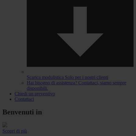
Scarica modulistica
Solo per i nostri clienti
Hai bisogno di assistenza?
Contattaci, siamo sempre
disponibili.
Chiedi un preventivo
Contattaci
Benvenuti in
Scopri di più