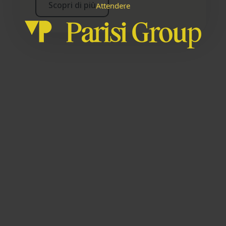
Scopri di più
d
e
e
n
t
A
e
t
r