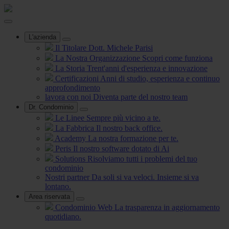
L'azienda
Il Titolare
Dott. Michele Parisi
La Nostra Organizzazione
Scopri come funziona
La Storia
Trent'anni d'esperienza e innovazione
Certificazioni
Anni di studio, esperienza e continuo
approfondimento
lavora con noi
Diventa parte del nostro team
Dr. Condominio
Le Linee
Sempre più vicino a te.
La Fabbrica
Il nostro back office.
Academy
La nostra formazione per te.
Peris
Il nostro software dotato di Ai
Solutions
Risolviamo tutti i problemi del tuo
condominio
Nostri partner
Da soli si va veloci. Insieme si va
lontano.
Area riservata
Condominio Web
La trasparenza in aggiornamento
quotidiano.