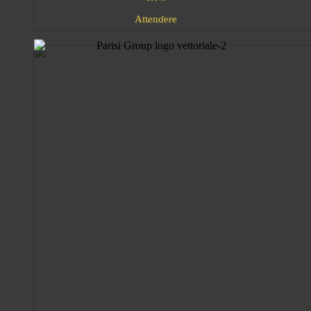
d
n
A
e
e
t
r
t
e