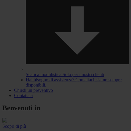
Scarica modulistica
Solo per i nostri clienti
Hai bisogno di assistenza?
Contattaci, siamo sempre
disponibili.
Chiedi un preventivo
Contattaci
Benvenuti in
Scopri di più