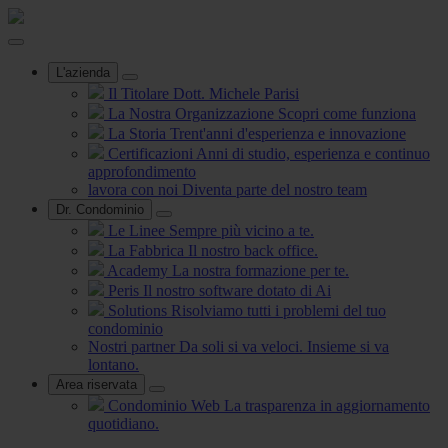
L'azienda
Il Titolare
Dott. Michele Parisi
La Nostra Organizzazione
Scopri come funziona
La Storia
Trent'anni d'esperienza e innovazione
Certificazioni
Anni di studio, esperienza e continuo
approfondimento
lavora con noi
Diventa parte del nostro team
Dr. Condominio
Le Linee
Sempre più vicino a te.
La Fabbrica
Il nostro back office.
Academy
La nostra formazione per te.
Peris
Il nostro software dotato di Ai
Solutions
Risolviamo tutti i problemi del tuo
condominio
Nostri partner
Da soli si va veloci. Insieme si va
lontano.
Area riservata
Condominio Web
La trasparenza in aggiornamento
quotidiano.