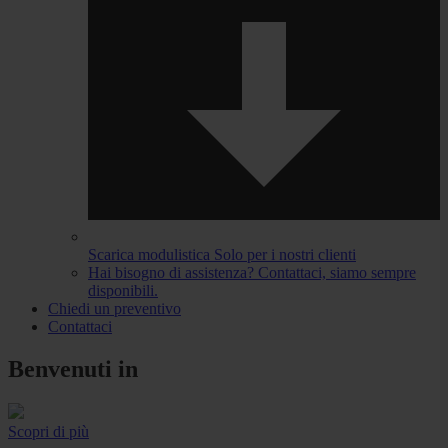
Scarica modulistica
Solo per i nostri clienti
Hai bisogno di assistenza?
Contattaci, siamo sempre
disponibili.
Chiedi un preventivo
Contattaci
Benvenuti in
Scopri di più