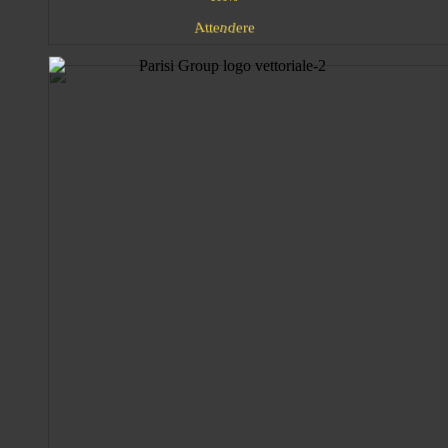
e
n
A
d
t
e
t
r
e