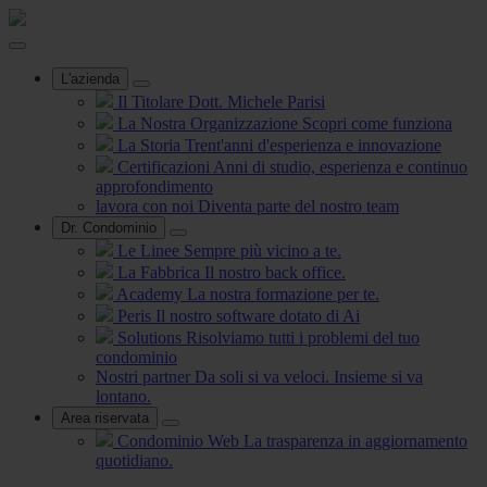
L'azienda
Il Titolare
Dott. Michele Parisi
La Nostra Organizzazione
Scopri come funziona
La Storia
Trent'anni d'esperienza e innovazione
Certificazioni
Anni di studio, esperienza e continuo
approfondimento
lavora con noi
Diventa parte del nostro team
Dr. Condominio
Le Linee
Sempre più vicino a te.
La Fabbrica
Il nostro back office.
Academy
La nostra formazione per te.
Peris
Il nostro software dotato di Ai
Solutions
Risolviamo tutti i problemi del tuo
condominio
Nostri partner
Da soli si va veloci. Insieme si va
lontano.
Area riservata
Condominio Web
La trasparenza in aggiornamento
quotidiano.