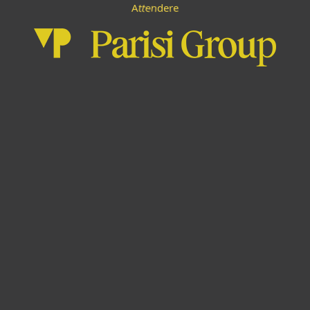
A
e
t
t
e
r
e
n
d