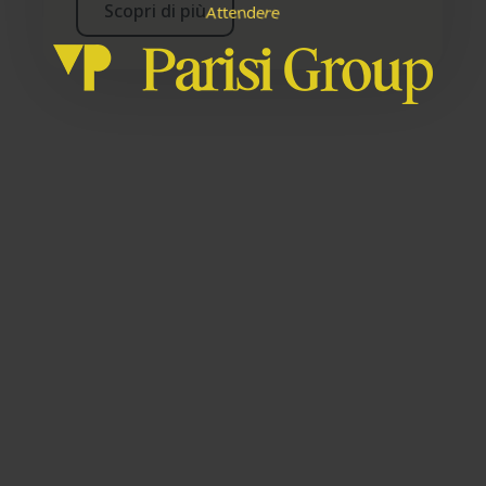
Scopri di più
d
e
n
r
t
t
e
e
A