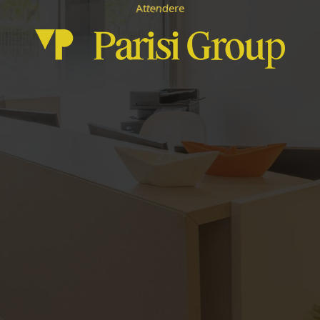
e
e
e
r
A
n
d
t
t