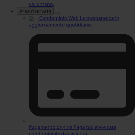
va lontano.
Area riservata
Condominio Web
La trasparenza in
aggiornamento quotidiano.
Pagamento on-line
Paga bollete e rate
condominiale da casa tua