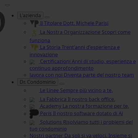
L'azienda
Il Titolare
Dott. Michele Parisi
La Nostra Organizzazione
Scopri come
funziona
La Storia
Trent'anni d'esperienza e
innovazione
Certificazioni
Anni di studio, esperienza e
continuo approfondimento
lavora con noi
Diventa parte del nostro team
Dr. Condominio
Le Linee
Sempre più vicino a te.
La Fabbrica
Il nostro back office.
Academy
La nostra formazione per te.
Peris
Il nostro software dotato di Ai
Solutions
Risolviamo tutti i problemi del
tuo condominio
Nostri partner
Da soli si va veloci. Insieme si