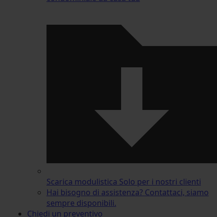
Scarica modulistica
Solo per i nostri clienti
Hai bisogno di assistenza?
Contattaci, siamo
sempre disponibili.
Chiedi un preventivo