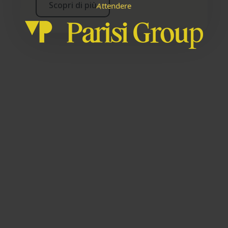
Scopri di più
A
n
e
d
e
r
t
e
t