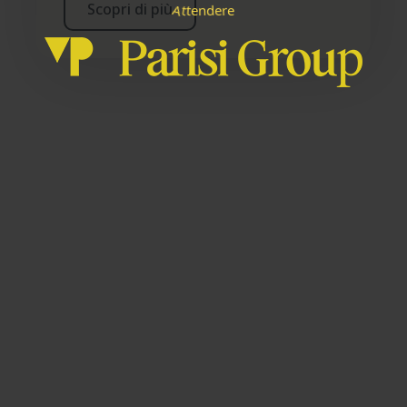
Scopri di più
A
e
d
n
e
r
e
t
t